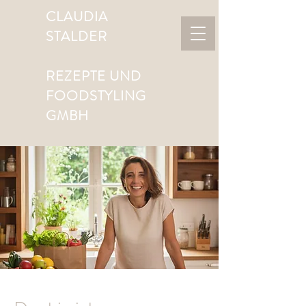
CLAUDIA
STALDER
REZEPTE UND
FOODSTYLING
GMBH