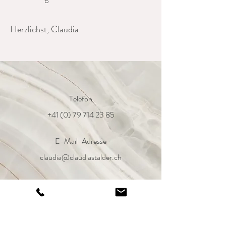
Herzlichst, Claudia
Telefon
+41 (0) 79 714 23 85
E-Mail-Adresse
claudia@claudiastalder.ch
Social Media