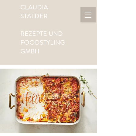
CLAUDIA
STALDER
REZEPTE UND
FOODSTYLING
GMBH